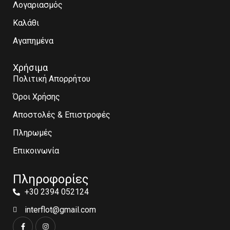
Λογαριασμός
Καλάθι
Αγαπημένα
Χρήσιμα
Πολιτική Απορρήτου
Όροι Χρήσης
Αποστολές & Επιστροφές
Πληρωμές
Επικοινωνία
Πληροφορίες
+30 2394 052124
interflot@gmail.com