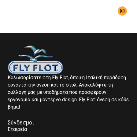
Καλωσορίσατε στη Fly Flot, όπου η Ιταλική παράδοση
συναντά την άνεση και το στυλ. Ανακαλύψτε τη
συλλογή μας με υποδήματα που προσφέρουν
εργονομία και μοντέρνο design. Fly Flot: άνεση σε κάθε
βήμα!
Σύνδεσμοι
Εταιρεία