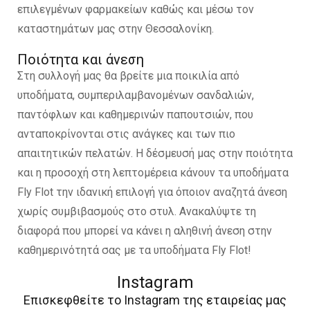
επιλεγμένων φαρμακείων καθώς και μέσω τον
καταστημάτων μας στην Θεσσαλονίκη.
Ποιότητα και άνεση
Στη συλλογή μας θα βρείτε μια ποικιλία από
υποδήματα, συμπεριλαμβανομένων σανδαλιών,
παντόφλων και καθημερινών παπουτσιών, που
ανταποκρίνονται στις ανάγκες και των πιο
απαιτητικών πελατών. Η δέσμευσή μας στην ποιότητα
και η προσοχή στη λεπτομέρεια κάνουν τα υποδήματα
Fly Flot την ιδανική επιλογή για όποιον αναζητά άνεση
χωρίς συμβιβασμούς στο στυλ. Ανακαλύψτε τη
διαφορά που μπορεί να κάνει η αληθινή άνεση στην
καθημερινότητά σας με τα υποδήματα Fly Flot!
Instagram
Επισκεφθείτε το Instagram της εταιρείας μας