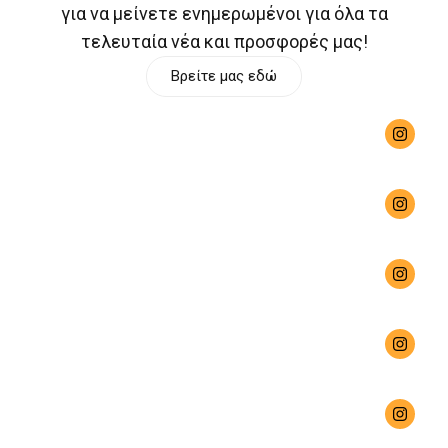
για να μείνετε ενημερωμένοι για όλα τα
τελευταία νέα και προσφορές μας!
Βρείτε μας εδώ