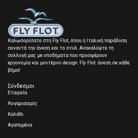
Καλωσορίσατε στη Fly Flot, όπου η Ιταλική παράδοση
συναντά την άνεση και το στυλ. Ανακαλύψτε τη
συλλογή μας με υποδήματα που προσφέρουν
εργονομία και μοντέρνο design. Fly Flot: άνεση σε κάθε
βήμα!
Σύνδεσμοι
Εταιρεία
Λογαριασμός
Καλάθι
Αγαπημένα