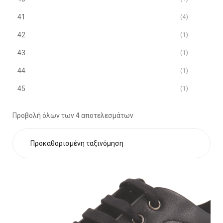
41
(4)
42
(1)
43
(1)
44
(1)
45
(1)
Προβολή όλων των 4 αποτελεσμάτων