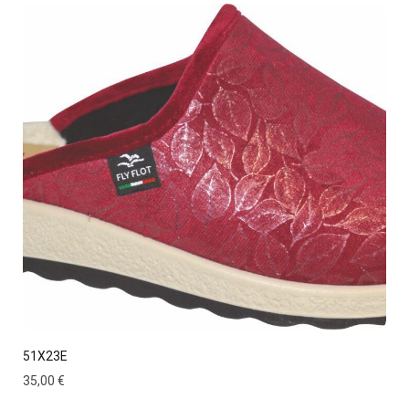
51Χ23Ε
35,00
€