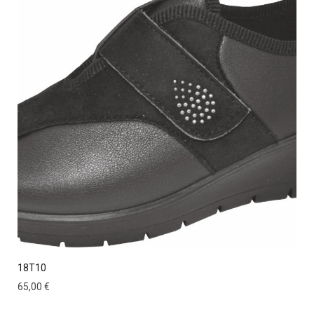
18Τ10
65,00
€