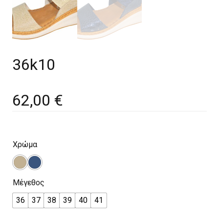
36k10
62,00
€
Χρώμα
Μέγεθος
36
37
38
39
40
41