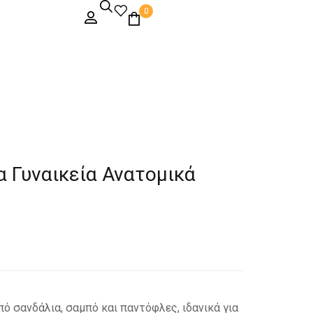
0
να Γυναικεία Ανατομικά
ό σανδάλια, σαμπό και παντόφλες, ιδανικά για