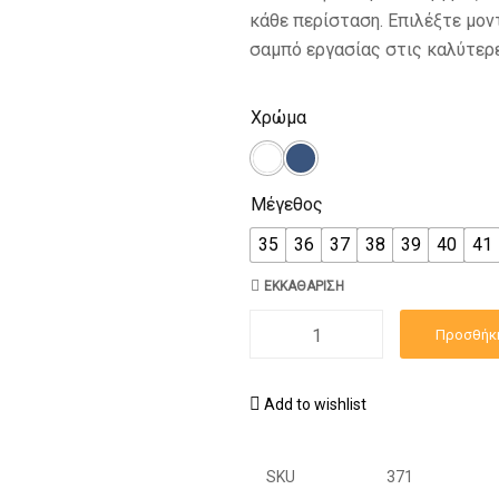
κάθε περίσταση. Επιλέξτε μον
σαμπό εργασίας στις καλύτερε
Χρώμα
Μέγεθος
35
36
37
38
39
40
41
ΕΚΚΑΘΆΡΙΣΗ
Προσθήκη
Add to wishlist
SKU
371