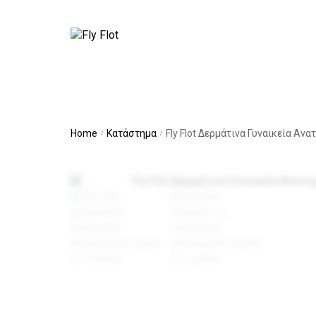
Καλ
Σα
Home
Κατάστημα
Fly Flot Δερμάτινα Γυναικεία Αν
/
/
Χει