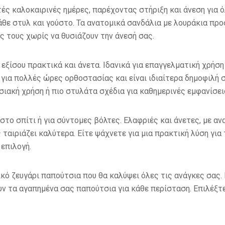
στές καλοκαιρινές ημέρες, παρέχοντας στήριξη και άνεση για ό
θε στυλ και γούστο. Τα ανατομικά σανδάλια με λουράκια πρ
τους χωρίς να θυσιάζουν την άνεσή σας.
αι εξίσου πρακτικά και άνετα. Ιδανικά για επαγγελματική χρή
για πολλές ώρες ορθοστασίας και είναι ιδιαίτερα δημοφιλή 
σιακή χρήση ή πιο στυλάτα σχέδια για καθημερινές εμφανίσει
στο σπίτι ή για σύντομες βόλτες. Ελαφριές και άνετες, με αν
ταιριάζει καλύτερα. Είτε ψάχνετε για μια πρακτική λύση για τ
 επιλογή.
ικό ζευγάρι παπούτσια που θα καλύψει όλες τις ανάγκες σας.
ν τα αγαπημένα σας παπούτσια για κάθε περίσταση. Επιλέξτε 