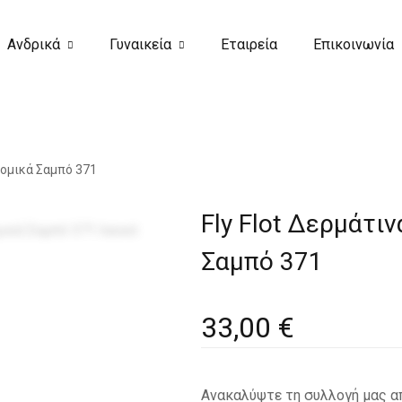
Ανδρικά
Γυναικεία
Εταιρεία
Επικοινωνία
οκαιρινά
Καλοκαιρινά
μπό
Σαμπό
ατομικά Σαμπό 371
μωνιάτικα
Χειμωνιάτικα
Fly Flot Δερμάτι
Σαμπό 371
33,00
€
Ανακαλύψτε τη συλλογή μας απ