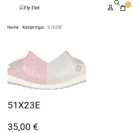
0
Home
Κατάστημα
51Χ23Ε
/
/
51Χ23Ε
35,00
€