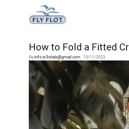
How to Fold a Fitted Cr
Καλ
Σαμ
By
info.w3vitals@gmail.com
13/11/2023
Χει