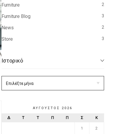
Furniture
2
Furniture Blog
3
News
2
Store
3
Ιστορικό
ΑΎΓΟΥΣΤΟΣ 2026
Δ
Τ
Τ
Π
Π
Σ
Κ
1
2