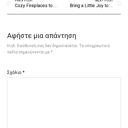
PREV POST
NEXT POST
Cozy Fireplaces to Take the Chill
Bring a Little Joy to Your Days With These 14 Items
Αφήστε μια απάντηση
Η ηλ. διεύθυνση σας δεν δημοσιεύεται.
Τα υποχρεωτικά
πεδία σημειώνονται με
*
Σχόλιο
*