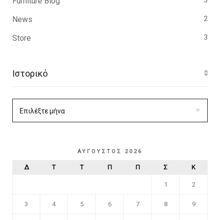
Furniture Blog
3
News
2
Store
3
Ιστορικό
ΑΎΓΟΥΣΤΟΣ 2026
Δ
Τ
Τ
Π
Π
Σ
Κ
1
2
3
4
5
6
7
8
9