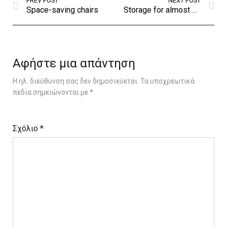
PREV POST
NEXT POST
Space-saving chairs
Storage for almost everything
Αφήστε μια απάντηση
Η ηλ. διεύθυνση σας δεν δημοσιεύεται.
Τα υποχρεωτικά
πεδία σημειώνονται με
*
Σχόλιο
*