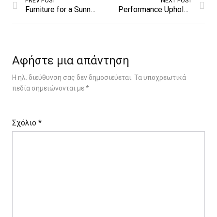
PREV POST
NEXT POST
Furniture for a Sunny Breakfast
Performance Upholstery Fabrics
Αφήστε μια απάντηση
Η ηλ. διεύθυνση σας δεν δημοσιεύεται.
Τα υποχρεωτικά
πεδία σημειώνονται με
*
Σχόλιο
*